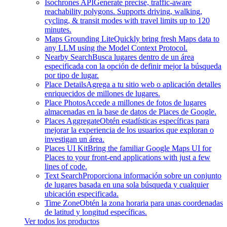
Isochrones API
Generate precise, traffic-aware
reachability polygons. Supports driving, walking,
cycling, & transit modes with travel limits up to 120
minutes.
Maps Grounding Lite
Quickly bring fresh Maps data to
any LLM using the Model Context Protocol.
Nearby Search
Busca lugares dentro de un área
especificada con la opción de definir mejor la búsqueda
por tipo de lugar.
Place Details
Agrega a tu sitio web o aplicación detalles
enriquecidos de millones de lugares.
Place Photos
Accede a millones de fotos de lugares
almacenadas en la base de datos de Places de Google.
Places Aggregate
Obtén estadísticas específicas para
mejorar la experiencia de los usuarios que exploran o
investigan un área.
Places UI Kit
Bring the familiar Google Maps UI for
Places to your front-end applications with just a few
lines of code.
Text Search
Proporciona información sobre un conjunto
de lugares basada en una sola búsqueda y cualquier
ubicación especificada.
Time Zone
Obtén la zona horaria para unas coordenadas
de latitud y longitud específicas.
Ver todos los productos