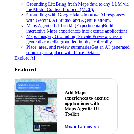
Grounding Lite
Bring fresh Maps data to any LLM via
the Model Context Protocol (MCP).
Grounding with Google Maps
Improve AI responses
with Gemini, AI Studio, and Agent Platform.
Maps Agentic UI Toolkit (Experimental)
Build
interactive Maps experiences into agentic applications.
Maps Imagery Grounding (Private Preview)
Create
generative media grounded in physical reality.
Place, area, and review summaries
Get an AI-generated
summary of a place with Place Details.
Explore AI
Featured
Add Maps
experiences to agentic
applications with
Maps Agentic UI
Toolkit
Más información