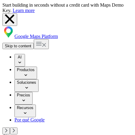
Start building in seconds without a credit card with Maps Demo
Key.
Learn more
Google Maps Platform
Skip to content
AI
Productos
Soluciones
Precios
Recursos
Por qué Google