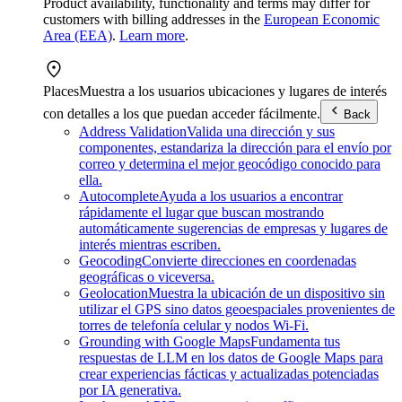
Product availability, functionality and terms may differ for
customers with billing addresses in the
European Economic
Area (EEA)
.
Learn more
.
Places
Muestra a los usuarios ubicaciones y lugares de interés
con detalles a los que puedan acceder fácilmente.
Back
Address Validation
Valida una dirección y sus
componentes, estandariza la dirección para el envío por
correo y determina el mejor geocódigo conocido para
ella.
Autocomplete
Ayuda a los usuarios a encontrar
rápidamente el lugar que buscan mostrando
automáticamente sugerencias de empresas y lugares de
interés mientras escriben.
Geocoding
Convierte direcciones en coordenadas
geográficas o viceversa.
Geolocation
Muestra la ubicación de un dispositivo sin
utilizar el GPS sino datos geoespaciales provenientes de
torres de telefonía celular y nodos Wi-Fi.
Grounding with Google Maps
Fundamenta tus
respuestas de LLM en los datos de Google Maps para
crear experiencias fácticas y actualizadas potenciadas
por IA generativa.