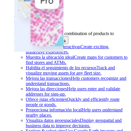
Sectores
Encuentra tu solución
Encuentra tu solución
Casos de uso
Find the right combination of products to
achieve your goals.
Back
Crea experiencias interactivas
Create exciting,
immersive experiences.
Muestra la ubicación ideal
Create maps for customers to
find stores and ATMs.
Habilita el seguimiento de los recursos
Track and
visualize moving assets for any fleet size.
Mejora las transacciones
Help customers recognize and
understand transactions.
Mejora las direcciones
Help users enter and validate
addresses for sign-up.
Ofrece rutas eficientes
Quickly and efficiently route
people or goods.
Proporciona información local
Help users understand
nearby places.
Visualiza datos geoespaciales
Display geospatial and
business data to improve decisions.
Explore & select sites
Use Google Earth imagery and