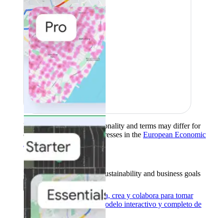
Product availability, functionality and terms may differ for
customers with billing addresses in the
European Economic
Area (EEA)
.
Learn more
.
Herramientas
Reach your sustainability and business goals
Back
Google Earth
Analiza, crea y colabora para tomar
decisiones con un modelo interactivo y completo de
nuestro mundo.