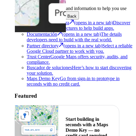
Development
Get the tools and information to help you use
Google Maps Platform.
Back
Centro de arquitectura
(opens in a new tab)
Discover
use cases and architectures to help build apps.
Documentación
(opens in a new tab)
The details
developers need to build with the real world.
Partner directory
(opens in a new tab)
Select a reliable
Google Cloud partner to work with you.
Trust Center
Google Maps offers security, audits, and
compliance.
Buscador de soluciones
Here’s how to start discovering
your solution.
Maps Demo Key
Go from sign-in to prototype in
seconds with no credit card.
Featured
Start building in
seconds with a Maps
Demo Key — no
credit card required