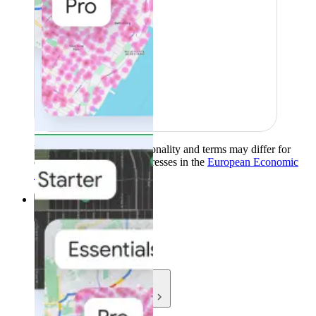
Product availability, functionality and terms may differ for
customers with billing addresses in the
European Economic
Area (EEA)
.
Learn more
.
Soluciones
Soluciones
Casos de uso