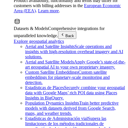
Product availability, functionality and terms may differ for
customers with billing addresses in the
European Economic
Area (EEA)
.
Learn more
.
Datasets & Models
Comprehensive integrations for
unparalleled knowledge.
Back
Explore geospatial analytics
Aerial and Satellite Insights
Scale operations and
insights with high-resolution overhead imagery and AI
solutions.
Aerial and Satellite Models
Apply Google’s state-of-the-
art geospatial AI to your own proprietary imagery.
Custom Satellite Embeddings
Custom satellite
embeddings for planetary-scale monitoring and
detection.
Estadísticas de Places
Securely combine your geospatial
data with Google Maps’ rich POI data using Places
Insights in BigQuery.
Population Dynamics Insights
Train better predictive
models with datasets derived from Google Search,
maps, and weather trends.
Estadísticas de Administración vial
Supera las
limitaciones de los métodos tradicionales de