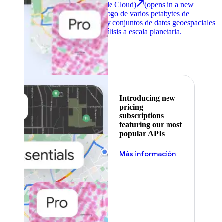
Earth Engine (Google Cloud)
(opens in a new
tab)
Explora un catálogo de varios petabytes de
imágenes satelitales y conjuntos de datos geoespaciales
con funciones de análisis a escala planetaria.
Ver todos los productos
Featured
Introducing new
pricing
subscriptions
featuring our most
popular APIs
Más información