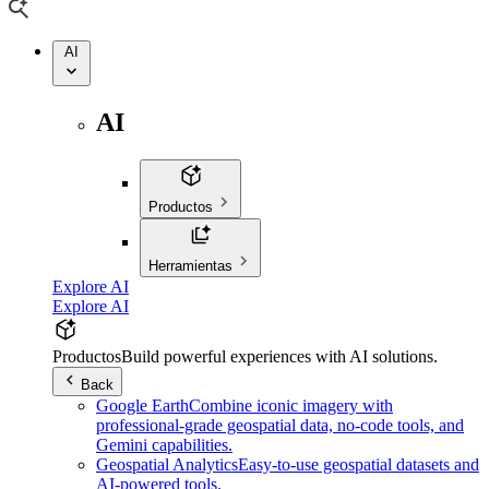
AI
AI
Productos
Herramientas
Explore AI
Explore AI
Productos
Build powerful experiences with AI solutions.
Back
Google Earth
Combine iconic imagery with
professional-grade geospatial data, no-code tools, and
Gemini capabilities.
Geospatial Analytics
Easy-to-use geospatial datasets and
AI-powered tools.