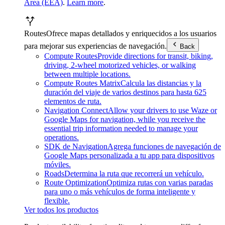
Area (EEA)
.
Learn more
.
Routes
Ofrece mapas detallados y enriquecidos a los usuarios
para mejorar sus experiencias de navegación.
Back
Compute Routes
Provide directions for transit, biking,
driving, 2-wheel motorized vehicles, or walking
between multiple locations.
Compute Routes Matrix
Calcula las distancias y la
duración del viaje de varios destinos para hasta 625
elementos de ruta.
Navigation Connect
Allow your drivers to use Waze or
Google Maps for navigation, while you receive the
essential trip information needed to manage your
operations.
SDK de Navigation
Agrega funciones de navegación de
Google Maps personalizada a tu app para dispositivos
móviles.
Roads
Determina la ruta que recorrerá un vehículo.
Route Optimization
Optimiza rutas con varias paradas
para uno o más vehículos de forma inteligente y
flexible.
Ver todos los productos