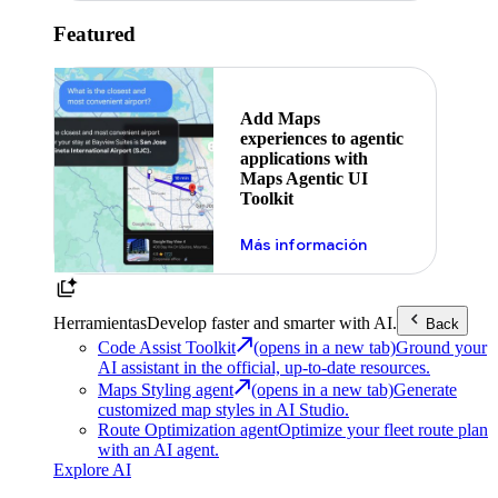
Featured
Add Maps
experiences to agentic
applications with
Maps Agentic UI
Toolkit
Más información
Herramientas
Develop faster and smarter with AI.
Back
Code Assist Toolkit
(opens in a new tab)
Ground your
AI assistant in the official, up-to-date resources.
Maps Styling agent
(opens in a new tab)
Generate
customized map styles in AI Studio.
Route Optimization agent
Optimize your fleet route plan
with an AI agent.
Explore AI