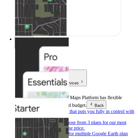
Precios
Precios
Products & Services
Products & Services
Google Maps Platform has flexible
pricing to meet any need and budget.
Back
Pay as you go
Pricing that puts you fully in control with
our products.
Subscribe to save
Choose from 3 plans for our most
popular products at one price.
Google Earth
Pricing for multiple Google Earth plan