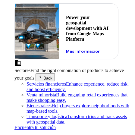
Power your
geospatial
development with AI
from Google Maps
Platform
Más información
Sectores
Find the right combination of products to achieve
your goals.
Back
Servicios financieros
Enhance experience, reduce risk,
and boost efficiency.
Venta minorista
Build engaging retail experiences that
make shopping easy.
Bienes raíces
Help buyers explore neighborhoods with
map-based tools.
Transporte y logística
Transform trips and track assets
with geospatial data.
Encuentra tu solución