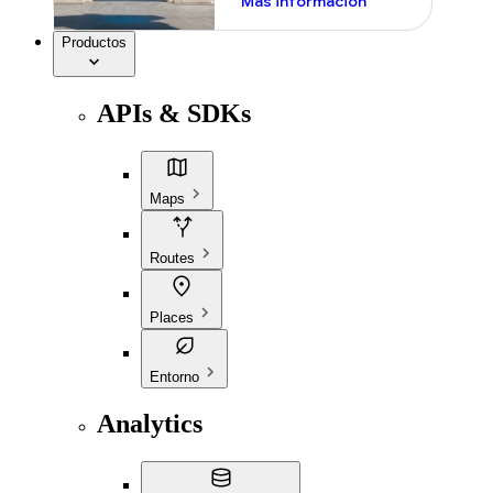
Más información
Productos
APIs & SDKs
Maps
Routes
Places
Entorno
Analytics