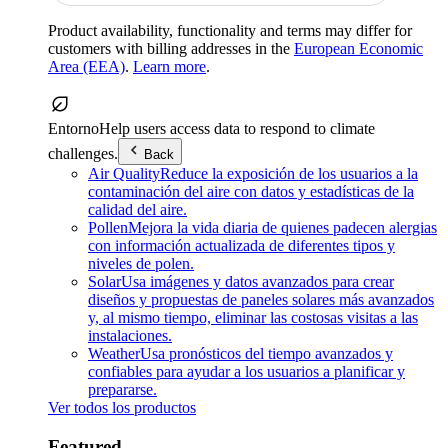
Product availability, functionality and terms may differ for
customers with billing addresses in the
European Economic
Area (EEA)
.
Learn more
.
Entorno
Help users access data to respond to climate
challenges.
Back
Air Quality
Reduce la exposición de los usuarios a la
contaminación del aire con datos y estadísticas de la
calidad del aire.
Pollen
Mejora la vida diaria de quienes padecen alergias
con información actualizada de diferentes tipos y
niveles de polen.
Solar
Usa imágenes y datos avanzados para crear
diseños y propuestas de paneles solares más avanzados
y, al mismo tiempo, eliminar las costosas visitas a las
instalaciones.
Weather
Usa pronósticos del tiempo avanzados y
confiables para ayudar a los usuarios a planificar y
prepararse.
Ver todos los productos
Featured