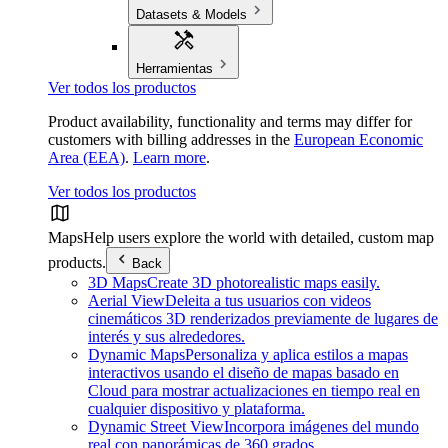
Datasets & Models
Herramientas
Ver todos los productos
Product availability, functionality and terms may differ for
customers with billing addresses in the
European Economic
Area (EEA)
.
Learn more
.
Ver todos los productos
Maps
Help users explore the world with detailed, custom map
products.
Back
3D Maps
Create 3D photorealistic maps easily.
Aerial View
Deleita a tus usuarios con videos
cinemáticos 3D renderizados previamente de lugares de
interés y sus alrededores.
Dynamic Maps
Personaliza y aplica estilos a mapas
interactivos usando el diseño de mapas basado en
Cloud para mostrar actualizaciones en tiempo real en
cualquier dispositivo y plataforma.
Dynamic Street View
Incorpora imágenes del mundo
real con panorámicas de 360 grados.