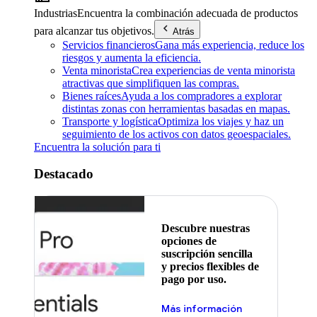
Industrias
Encuentra la combinación adecuada de productos
para alcanzar tus objetivos.
Atrás
Servicios financieros
Gana más experiencia, reduce los
riesgos y aumenta la eficiencia.
Venta minorista
Crea experiencias de venta minorista
atractivas que simplifiquen las compras.
Bienes raíces
Ayuda a los compradores a explorar
distintas zonas con herramientas basadas en mapas.
Transporte y logística
Optimiza los viajes y haz un
seguimiento de los activos con datos geoespaciales.
Encuentra la solución para ti
Destacado
Descubre nuestras
opciones de
suscripción sencilla
y precios flexibles de
pago por uso.
Más información