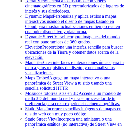
Aerial View
Deleita a los usuarios con videos
cinematográficos en 3D prerrenderizados de lugares de
interés y sus alrededores.
Dynamic Maps
Personaliza y aplica estilos a mapas
interactivos usando el diseño de mapas basado en
Cloud para mostrar actualizaciones en tiempo real en
cualquier dispositivo y plataforma.
Dynamic Street View
Incorpora imágenes del mundo
real con panorámicas de 360 grados.
Elevation
Proporciona una interfaz sencilla para buscar
ubicaciones de la Tierra y obtener datos acerca de la
elevación.
Map Tiles
Crea interfaces e interacciones únicas para tu
marca y tus requisitos de diseño, y personaliza tus
visualizaciones.
Maps Embed
Agrega un mapa interactivo o una
panorámica de Street View a tu sitio usando una
sencilla solicitud HTTP.
Mosaicos fotorrealistas en 3D
Accede a un modelo de
malla 3D del mundo real y usa el procesador de tu
preferencia para crear experiencias cinematográficas.
Static Maps
Incorpora sencillas imágenes de mapas en
tu sitio web con muy poco código.
Static Street View
Incorpora una miniatura o una
panorámica estática (no interactiva) de Street View en