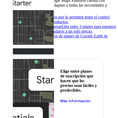
Productos y servicios
Google Maps Platform cuenta con
precios flexibles que se adaptan a todas las necesidades y
presupuestos.
Atrás
Pago por uso
Precios que le permiten tener el control
total de nuestros productos.
Suscríbete para ahorrar
Elija entre 3 planes para nuestros
productos más populares a un solo precio.
Google Earth
Precios de planes de Google Earth de
distintos niveles.
Destacado
Elige entre planes
de suscripción que
hacen que los
precios sean fáciles y
predecibles.
Más información