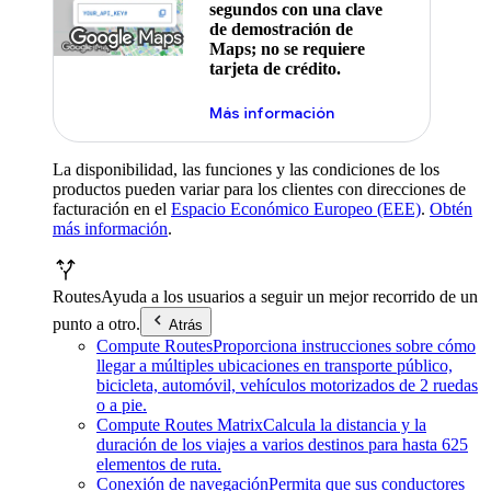
segundos con una clave
de demostración de
Maps; no se requiere
tarjeta de crédito.
Más información
La disponibilidad, las funciones y las condiciones de los
productos pueden variar para los clientes con direcciones de
facturación en el
Espacio Económico Europeo (EEE)
.
Obtén
más información
.
Routes
Ayuda a los usuarios a seguir un mejor recorrido de un
punto a otro.
Atrás
Compute Routes
Proporciona instrucciones sobre cómo
llegar a múltiples ubicaciones en transporte público,
bicicleta, automóvil, vehículos motorizados de 2 ruedas
o a pie.
Compute Routes Matrix
Calcula la distancia y la
duración de los viajes a varios destinos para hasta 625
elementos de ruta.
Conexión de navegación
Permita que sus conductores