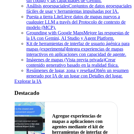
sin código y las capacidades de Gemini.
Análisis geoespaciales
Conjuntos de datos geoespaciales
fáciles de usar y herramientas impulsadas por IA.
Puesta a tierra Lite
Lleve datos de mapas nuevos a
cualquier LLM a través del Protocolo de contexto de
modelo (MCP).
Grounding with Google Maps
Mejore las respuestas de
la IA con Gemini, AI Studio y Agent Platform.
Kit de herramientas de interfaz de usuario ágénica para
mapas (experimental)
Integra experiencias de mapas
interactivos en aplicaciones con capacidad de agente.
Imágenes de mapas (Vista previa privada)
Crear
contenido generativo basado en la realidad física.
Resúmenes de lugar, zona y reseñas
Obtén un resumen
generado por IA de un lugar con Detalles del lugar.
Explorar la IA
Destacado
Agregue experiencias de
mapas a aplicaciones con
agentes mediante el kit de
herramientas de interfaz de