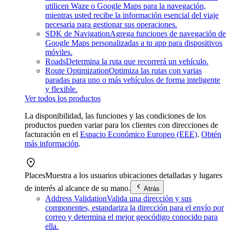
utilicen Waze o Google Maps para la navegación,
mientras usted recibe la información esencial del viaje
necesaria para gestionar sus operaciones.
SDK de Navigation
Agrega funciones de navegación de
Google Maps personalizadas a tu app para dispositivos
móviles.
Roads
Determina la ruta que recorrerá un vehículo.
Route Optimization
Optimiza las rutas con varias
paradas para uno o más vehículos de forma inteligente
y flexible.
Ver todos los productos
La disponibilidad, las funciones y las condiciones de los
productos pueden variar para los clientes con direcciones de
facturación en el
Espacio Económico Europeo (EEE)
.
Obtén
más información
.
Places
Muestra a los usuarios ubicaciones detalladas y lugares
de interés al alcance de su mano.
Atrás
Address Validation
Valida una dirección y sus
componentes, estandariza la dirección para el envío por
correo y determina el mejor geocódigo conocido para
ella.