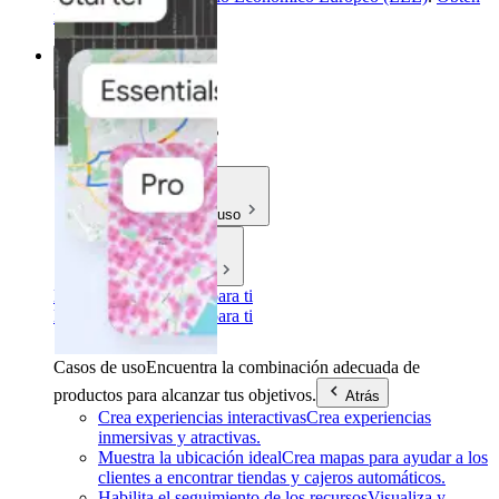
más información
.
Soluciones
Soluciones
Casos de uso
Industrias
Encuentra la solución para ti
Encuentra la solución para ti
Casos de uso
Encuentra la combinación adecuada de
productos para alcanzar tus objetivos.
Atrás
Crea experiencias interactivas
Crea experiencias
inmersivas y atractivas.
Muestra la ubicación ideal
Crea mapas para ayudar a los
clientes a encontrar tiendas y cajeros automáticos.
Habilita el seguimiento de los recursos
Visualiza y