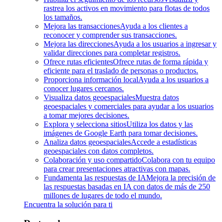
rastrea los activos en movimiento para flotas de todos
los tamaños.
Mejora las transacciones
Ayuda a los clientes a
reconocer y comprender sus transacciones.
Mejora las direcciones
Ayuda a los usuarios a ingresar y
validar direcciones para completar registros.
Ofrece rutas eficientes
Ofrece rutas de forma rápida y
eficiente para el traslado de personas o productos.
Proporciona información local
Ayuda a los usuarios a
conocer lugares cercanos.
Visualiza datos geoespaciales
Muestra datos
geoespaciales y comerciales para ayudar a los usuarios
a tomar mejores decisiones.
Explora y selecciona sitios
Utiliza los datos y las
imágenes de Google Earth para tomar decisiones.
Analiza datos geoespaciales
Accede a estadísticas
geoespaciales con datos completos.
Colaboración y uso compartido
Colabora con tu equipo
para crear presentaciones atractivas con mapas.
Fundamenta las respuestas de IA
Mejora la precisión de
las respuestas basadas en IA con datos de más de 250
millones de lugares de todo el mundo.
Encuentra la solución para ti