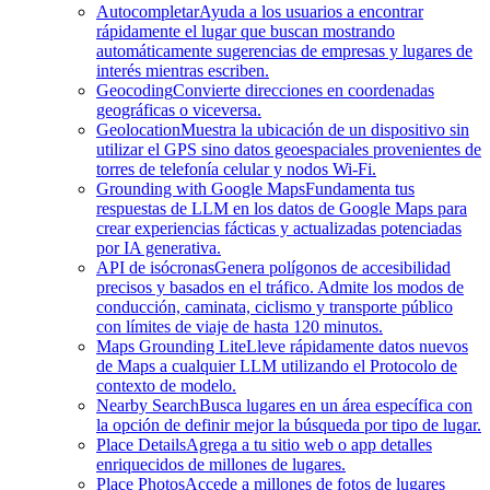
Autocompletar
Ayuda a los usuarios a encontrar
rápidamente el lugar que buscan mostrando
automáticamente sugerencias de empresas y lugares de
interés mientras escriben.
Geocoding
Convierte direcciones en coordenadas
geográficas o viceversa.
Geolocation
Muestra la ubicación de un dispositivo sin
utilizar el GPS sino datos geoespaciales provenientes de
torres de telefonía celular y nodos Wi-Fi.
Grounding with Google Maps
Fundamenta tus
respuestas de LLM en los datos de Google Maps para
crear experiencias fácticas y actualizadas potenciadas
por IA generativa.
API de isócronas
Genera polígonos de accesibilidad
precisos y basados en el tráfico. Admite los modos de
conducción, caminata, ciclismo y transporte público
con límites de viaje de hasta 120 minutos.
Maps Grounding Lite
Lleve rápidamente datos nuevos
de Maps a cualquier LLM utilizando el Protocolo de
contexto de modelo.
Nearby Search
Busca lugares en un área específica con
la opción de definir mejor la búsqueda por tipo de lugar.
Place Details
Agrega a tu sitio web o app detalles
enriquecidos de millones de lugares.
Place Photos
Accede a millones de fotos de lugares