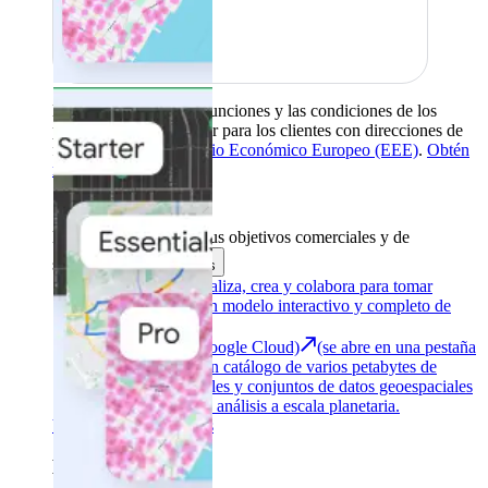
La disponibilidad, las funciones y las condiciones de los
productos pueden variar para los clientes con direcciones de
facturación en el
Espacio Económico Europeo (EEE)
.
Obtén
más información
.
Herramientas
Alcanza tus objetivos comerciales y de
sustentabilidad
Atrás
Google Earth
Analiza, crea y colabora para tomar
decisiones con un modelo interactivo y completo de
nuestro mundo.
Earth Engine (Google Cloud)
(se abre en una pestaña
nueva)
Explora un catálogo de varios petabytes de
imágenes satelitales y conjuntos de datos geoespaciales
con funciones de análisis a escala planetaria.
Ver todos los productos
Destacado