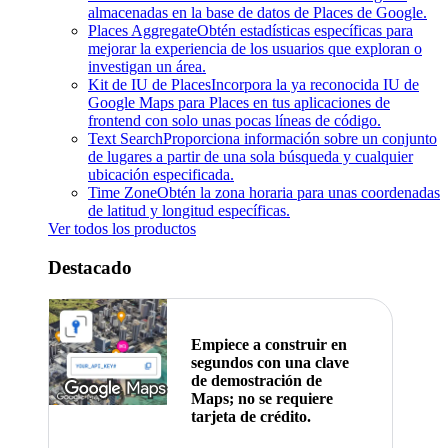
almacenadas en la base de datos de Places de Google.
Places Aggregate
Obtén estadísticas específicas para
mejorar la experiencia de los usuarios que exploran o
investigan un área.
Kit de IU de Places
Incorpora la ya reconocida IU de
Google Maps para Places en tus aplicaciones de
frontend con solo unas pocas líneas de código.
Text Search
Proporciona información sobre un conjunto
de lugares a partir de una sola búsqueda y cualquier
ubicación especificada.
Time Zone
Obtén la zona horaria para unas coordenadas
de latitud y longitud específicas.
Ver todos los productos
Destacado
Empiece a construir en
segundos con una clave
de demostración de
Maps; no se requiere
tarjeta de crédito.