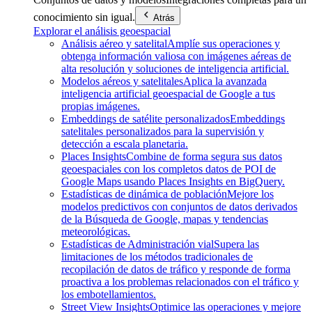
conocimiento sin igual.
Atrás
Explorar el análisis geoespacial
Análisis aéreo y satelital
Amplíe sus operaciones y
obtenga información valiosa con imágenes aéreas de
alta resolución y soluciones de inteligencia artificial.
Modelos aéreos y satelitales
Aplica la avanzada
inteligencia artificial geoespacial de Google a tus
propias imágenes.
Embeddings de satélite personalizados
Embeddings
satelitales personalizados para la supervisión y
detección a escala planetaria.
Places Insights
Combine de forma segura sus datos
geoespaciales con los completos datos de POI de
Google Maps usando Places Insights en BigQuery.
Estadísticas de dinámica de población
Mejore los
modelos predictivos con conjuntos de datos derivados
de la Búsqueda de Google, mapas y tendencias
meteorológicas.
Estadísticas de Administración vial
Supera las
limitaciones de los métodos tradicionales de
recopilación de datos de tráfico y responde de forma
proactiva a los problemas relacionados con el tráfico y
los embotellamientos.
Street View Insights
Optimice las operaciones y mejore