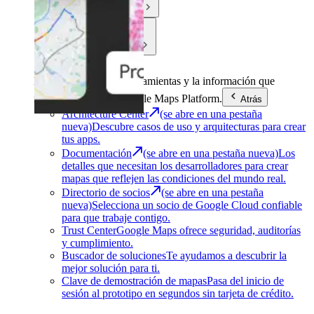
Comunidad
Asistencia
Desarrollo
Obtén las herramientas y la información que
necesitas para usar Google Maps Platform.
Atrás
Architecture Center
(se abre en una pestaña
nueva)
Descubre casos de uso y arquitecturas para crear
tus apps.
Documentación
(se abre en una pestaña nueva)
Los
detalles que necesitan los desarrolladores para crear
mapas que reflejen las condiciones del mundo real.
Directorio de socios
(se abre en una pestaña
nueva)
Selecciona un socio de Google Cloud confiable
para que trabaje contigo.
Trust Center
Google Maps ofrece seguridad, auditorías
y cumplimiento.
Buscador de soluciones
Te ayudamos a descubrir la
mejor solución para ti.
Clave de demostración de mapas
Pasa del inicio de
sesión al prototipo en segundos sin tarjeta de crédito.