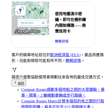
使用地圖演示密
鑰，即可在幾秒鐘
內開始構建——無
需信用卡
瞭解詳情
客戶的帳單地址若位於
歐洲經濟區 (EEA)
，產品供應情
形、功能和條款可能有所不同。
瞭解詳情
。
路徑介面集
協助使用者規劃往來各地的最佳交通方式。
返回
Compute Routes
規劃多個地點之間的大眾運輸、單
車、開車、2 輪機動車輛或步行路線。
Compute Routes Matrix
計算多個目的地之間的行程
時間和距離，最多可包含 625 個路線元素。