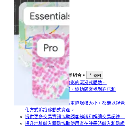
解決方案
用途
產業
尋找解決方案
尋找解決方案
用途
根據目標找出合適的產品組合。
返回
建構互動式體驗
打造精彩的沉浸式體驗。
顯示理想地點
建立地圖，協助顧客找到商店和
ATM。
啟用資產追蹤功能
不論車隊規模大小，都能以視覺
化方式追蹤移動式資產。
提供更多交易資訊
協助顧客辨識和解讀交易記錄。
提升地址輸入體驗
協助使用者在註冊時輸入和驗證