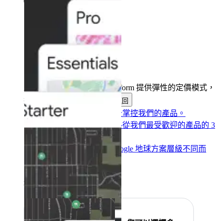
定價
產品與服務
產品與服務
Google Maps Platform 提供彈性的定價模式，
適合各種需求和預算。
返回
即付即用
定價讓您完全掌控我們的產品。
訂閱省更多
以一個價格從我們最受歡迎的產品的 3
個計劃中進行選擇。
Google 地球
價格視 Google 地球方案層級不同而
定。
精選