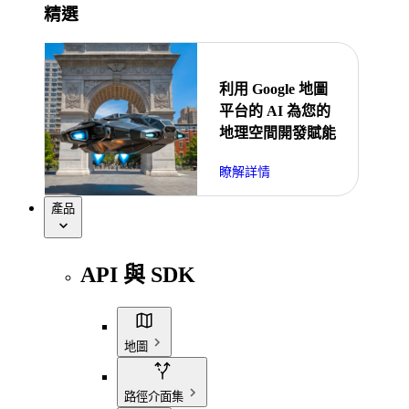
精選
利用 Google 地圖
平台的 AI 為您的
地理空間開發賦能
瞭解詳情
產品
API 與 SDK
地圖
路徑介面集