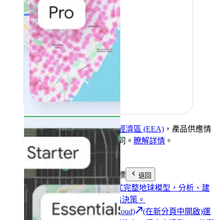
客戶的帳單地址若位於
歐洲經濟區 (EEA)
，產品供應情
形、功能和條款可能有所不同。
瞭解詳情
。
工具
實現永續發展和業務目標
返回
Google 地球
利用互動式完整地球模型，分析、建
構及與他人協作來做出決策。
Earth Engine (Google Cloud)
(在新分頁中開啟)
運