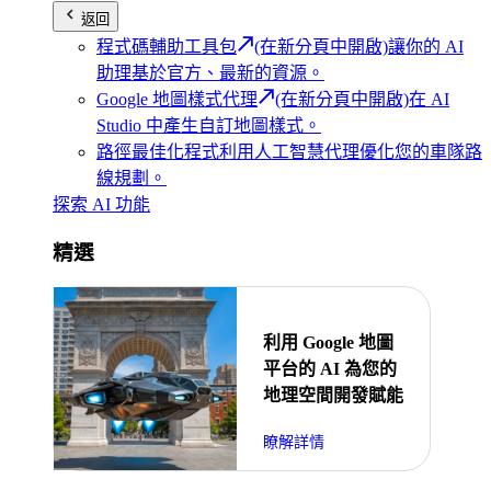
返回
程式碼輔助工具包
(在新分頁中開啟)
讓你的 AI
助理基於官方、最新的資源。
Google 地圖樣式代理
(在新分頁中開啟)
在 AI
Studio 中產生自訂地圖樣式。
路徑最佳化程式
利用人工智慧代理優化您的車隊路
線規劃。
探索 AI 功能
精選
利用 Google 地圖
平台的 AI 為您的
地理空間開發賦能
瞭解詳情