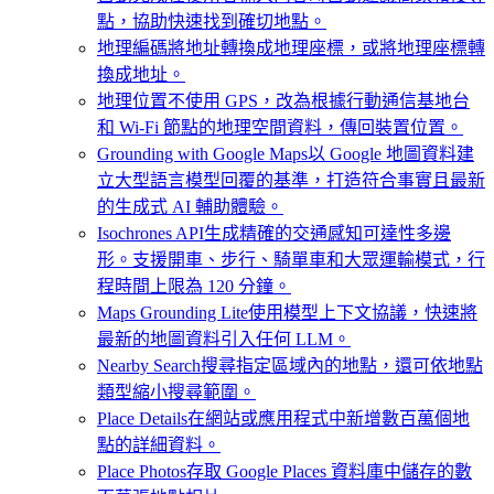
點，協助快速找到確切地點。
地理編碼
將地址轉換成地理座標，或將地理座標轉
換成地址。
地理位置
不使用 GPS，改為根據行動通信基地台
和 Wi-Fi 節點的地理空間資料，傳回裝置位置。
Grounding with Google Maps
以 Google 地圖資料建
立大型語言模型回覆的基準，打造符合事實且最新
的生成式 AI 輔助體驗。
Isochrones API
生成精確的交通感知可達性多邊
形。支援開車、步行、騎單車和大眾運輸模式，行
程時間上限為 120 分鐘。
Maps Grounding Lite
使用模型上下文協議，快速將
最新的地圖資料引入任何 LLM。
Nearby Search
搜尋指定區域內的地點，還可依地點
類型縮小搜尋範圍。
Place Details
在網站或應用程式中新增數百萬個地
點的詳細資料。
Place Photos
存取 Google Places 資料庫中儲存的數