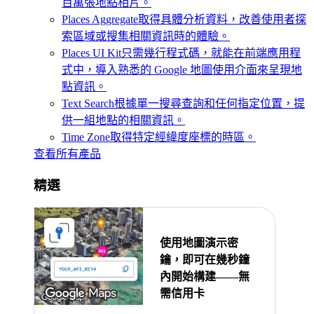
百萬張地點相片。
Places Aggregate
取得具體分析資料，改善使用者探
索區域或搜集相關資訊時的體驗。
Places UI Kit
只需幾行程式碼，就能在前端應用程
式中，導入熟悉的 Google 地圖使用介面來呈現地
點資訊。
Text Search
根據單一搜尋查詢和任何指定位置，提
供一組地點的相關資訊。
Time Zone
取得特定經緯度座標的時區。
查看所有產品
精選
使用地圖演示密
鑰，即可在幾秒鐘
內開始構建——無
需信用卡