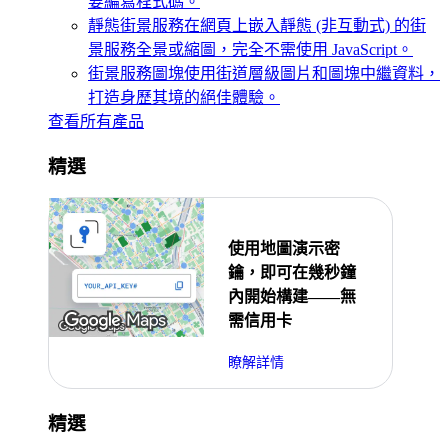
要編寫程式碼。
靜態街景服務
在網頁上嵌入靜態 (非互動式) 的街
景服務全景或縮圖，完全不需使用 JavaScript。
街景服務圖塊
使用街道層級圖片和圖塊中繼資料，
打造身歷其境的絕佳體驗。
查看所有產品
精選
使用地圖演示密
鑰，即可在幾秒鐘
內開始構建——無
需信用卡
瞭解詳情
精選