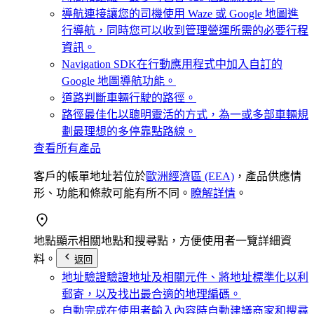
導航連接
讓您的司機使用 Waze 或 Google 地圖進
行導航，同時您可以收到管理營運所需的必要行程
資訊。
Navigation SDK
在行動應用程式中加入自訂的
Google 地圖導航功能。
道路
判斷車輛行駛的路徑。
路徑最佳化
以聰明靈活的方式，為一或多部車輛規
劃最理想的多停靠點路線。
查看所有產品
客戶的帳單地址若位於
歐洲經濟區 (EEA)
，產品供應情
形、功能和條款可能有所不同。
瞭解詳情
。
地點
顯示相關地點和搜尋點，方便使用者一覽詳細資
料。
返回
地址驗證
驗證地址及相關元件、將地址標準化以利
郵寄，以及找出最合適的地理編碼。
自動完成
在使用者輸入內容時自動建議商家和搜尋