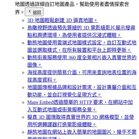
地圖
透過詳細自訂地圖產品，幫助使用者盡情探索世
界。
返回
3D 地圖
輕鬆創建 3D 逼真地圖。
鳥瞰視野
透過預先算繪的 3D 電影級影片展示搜尋
點和周遭環境，為使用者提供沉浸式體驗。
動態地圖
使用雲端式地圖樣式設定，自訂互動式地
圖並選取樣式，在所有裝置和平台上即時更新。
動態街景服務
使用 360 度全景相片嵌入真實世界的
圖像。
海拔高度
提供簡易介面，可用來查詢地表位置的海
拔高度資料。
地圖圖塊
根據品牌和設計需求，設計專屬介面和互
動功能，並自訂視覺化呈現方式。
Maps Embed
透過簡單的 HTTP 要求，在網站中加
入互動式地圖或街景服務全景。
擬真 3D 圖塊
取得真實世界的 3D 網格模型，並使
用所選轉譯器打造電影級體驗。
靜態地圖
在網站上嵌入簡單的地圖圖片，幾乎不需