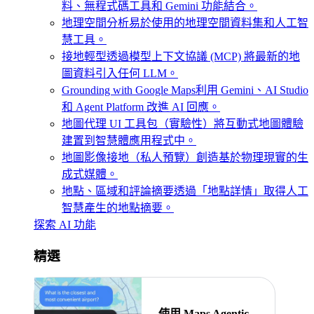
料、無程式碼工具和 Gemini 功能結合。
地理空間分析
易於使用的地理空間資料集和人工智
慧工具。
接地輕型
透過模型上下文協議 (MCP) 將最新的地
圖資料引入任何 LLM。
Grounding with Google Maps
利用 Gemini、AI Studio
和 Agent Platform 改進 AI 回應。
地圖代理 UI 工具包（實驗性）
將互動式地圖體驗
建置到智慧體應用程式中。
地圖影像接地（私人預覽）
創造基於物理現實的生
成式媒體。
地點、區域和評論摘要
透過「地點詳情」取得人工
智慧產生的地點摘要。
探索 AI 功能
精選
使用 Maps Agentic