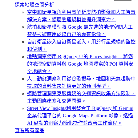
探索地理空間分析
空中和衛星視角
利用高解析度航拍影像和人工智慧
解決方案，擴展營運規模並提升洞察力。
航拍和衛星模型
將 Google 最先進的地理空間人工
智慧技術應用於您自己的專有影像。
自訂衛星嵌入
自訂衛星嵌入，用於行星規模的監控
和偵測。
地點洞察
使用 BigQuery 中的 Places Insights，將您
的地理空間資料與 Google 地圖豐富的 POI 資料安
全地結合。
人口動態洞察
利用從谷歌搜尋、地圖和天氣趨勢中
提取的資料集來訓練更好的預測模型。
道路管理洞察
克服傳統的交通資訊收集方法限制，
主動因應壅塞和交通問題。
Street View Insights
利用整合了 BigQuery 和 Gemini
企業代理平台的 Google Maps Platform 影像，透過
AI 驅動的洞察力簡化操作並改善工作流程。
查看所有產品