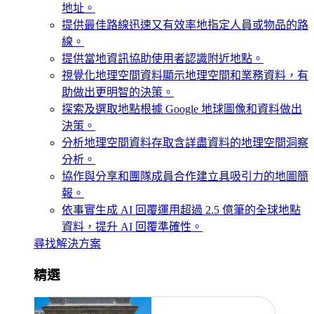
地址。
提供最佳路線
迅速又有效率地指定人員或物品的路
線。
提供當地資訊
協助使用者認識附近地點。
視覺化地理空間資料
顯示地理空間和業務資料，有
助做出更明智的決策。
探索及選取地點
根據 Google 地球圖像和資料做出
決策。
分析地理空間資料
存取含詳盡資料的地理空間洞察
分析。
協作與分享
和團隊成員合作建立具吸引力的地圖簡
報。
依事實生成 AI 回覆
運用超過 2.5 億筆的全球地點
資料，提升 AI 回覆準確性。
尋找解決方案
精選