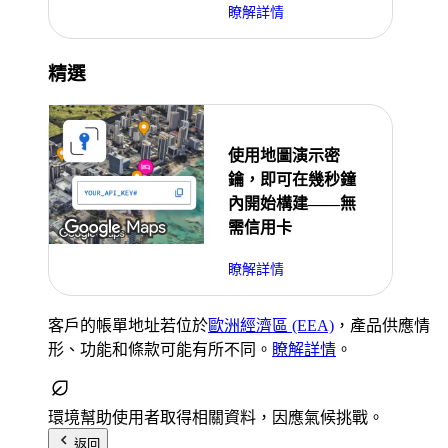
瞭解詳情
精選
使用地圖演示密
鑰，即可在幾秒鐘
內開始構建——無
需信用卡
瞭解詳情
客戶的帳單地址若位於
歐洲經濟區 (EEA)
，產品供應情
形、功能和條款可能有所不同。
瞭解詳情
。
環境
幫助使用者取得相關資料，因應氣候挑戰。
返回