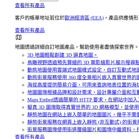
查看所有產品
客戶的帳單地址若位於
歐洲經濟區 (EEA)
，產品供應情形
查看所有產品
地圖
透過詳細自訂地圖產品，幫助使用者盡情探索世界。
3D 地圖
輕鬆創建 3D 逼真地圖。
鳥瞰視野
透過預先算繪的 3D 電影級影片展示搜
動態地圖
使用雲端式地圖樣式設定，自訂互動式地
動態街景服務
使用 360 度全景相片嵌入真實世界的
海拔高度
提供簡易介面，可用來查詢地表位置的海
地圖圖塊
根據品牌和設計需求，設計專屬介面和互
Maps Embed
透過簡單的 HTTP 要求，在網站中
擬真 3D 圖塊
取得真實世界的 3D 網格模型，並使
靜態地圖
在網站上嵌入簡單的地圖圖片，幾乎不需
靜態街景服務
在網頁上嵌入靜態 (非互動式) 的街景服
街景服務圖塊
使用街道層級圖片和圖塊中繼資料，
查看所有產品