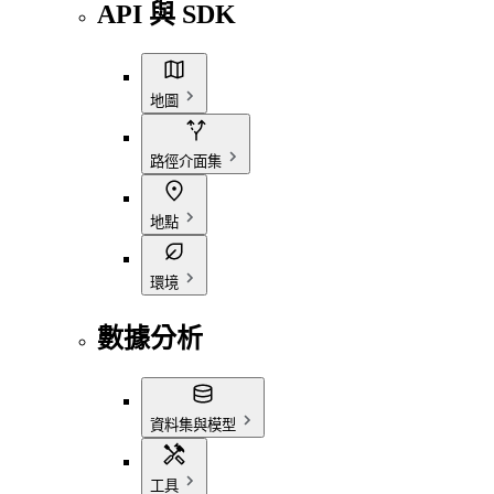
API 與 SDK
地圖
路徑介面集
地點
環境
數據分析
資料集與模型
工具