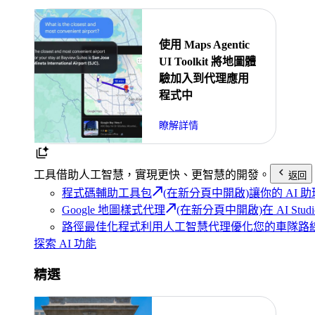
使用 Maps Agentic
UI Toolkit 將地圖體
驗加入到代理應用
程式中
瞭解詳情
工具
借助人工智慧，實現更快、更智慧的開發。
返回
程式碼輔助工具包
(在新分頁中開啟)
讓你的 AI
Google 地圖樣式代理
(在新分頁中開啟)
在 AI S
路徑最佳化程式
利用人工智慧代理優化您的車隊路
探索 AI 功能
精選