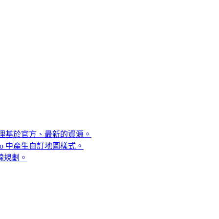
 助理基於官方、最新的資源。
tudio 中產生自訂地圖樣式。
線規劃。