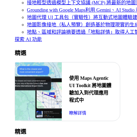
接地輕型
透過模型上下文協議 (MCP) 將最新的地圖
Grounding with Google Maps
利用 Gemini、AI Studio
地圖代理 UI 工具包（實驗性）
將互動式地圖體驗
地圖影像接地（私人預覽）
創造基於物理現實的生
地點、區域和評論摘要
透過「地點詳情」取得人工
探索 AI 功能
精選
使用 Maps Agentic
UI Toolkit 將地圖體
驗加入到代理應用
程式中
瞭解詳情
精選