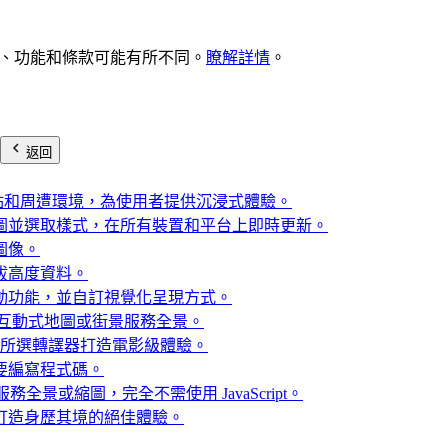
、功能和條款可能有所不同。
瞭解詳情
。
返回
尋點和周遭環境，為使用者提供沉浸式體驗。
圖並選取樣式，在所有裝置和平台上即時更新。
圖像。
拔高度資料。
動功能，並自訂視覺化呈現方式。
加入互動式地圖或街景服務全景。
用所選轉譯器打造電影級體驗。
要編寫程式碼。
務全景或縮圖，完全不需使用 JavaScript。
打造身歷其境的絕佳體驗。