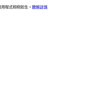
，讓代理應用程式栩栩如生。
瞭解詳情