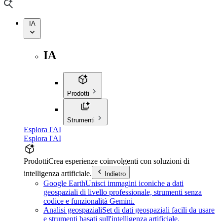
IA
IA
Prodotti
Strumenti
Esplora l'AI
Esplora l'AI
Prodotti
Crea esperienze coinvolgenti con soluzioni di
intelligenza artificiale.
Indietro
Google Earth
Unisci immagini iconiche a dati
geospaziali di livello professionale, strumenti senza
codice e funzionalità Gemini.
Analisi geospaziali
Set di dati geospaziali facili da usare
e strumenti basati sull'intelligenza artificiale.