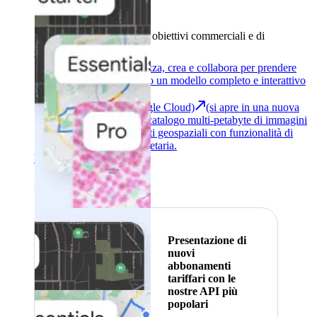
Strumenti
Raggiungi i tuoi obiettivi commerciali e di
sostenibilità
Indietro
Google Earth
Analizza, crea e collabora per prendere
decisioni utilizzando un modello completo e interattivo
del nostro mondo.
Earth Engine (Google Cloud)
(si apre in una nuova
scheda)
Esplora un catalogo multi-petabyte di immagini
satellitari e set di dati geospaziali con funzionalità di
analisi su scala planetaria.
Visualizza tutti i prodotti
In primo piano
Presentazione di
nuovi
abbonamenti
tariffari con le
nostre API più
popolari