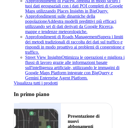
Approfondimenti di Places
Combina in modo sicuro i
tuoi dati geospaziali con i dati POI completi di Google
Maps utilizzando Places Insights in BigQuery.
Approfondimenti sulle dinamiche della
popolazione
Addestra modelli predittivi più efficaci
utilizzando set di dati derivati ​​da Google Ricerca,
mappe e tendenze meteorologiche.
Approfondimenti di Roads Management
Supera i limiti
dei metodi tradizionali di raccolta dei dati sul traffico e
rispondi in modo proattivo ai problemi di congestione e
traffico.
Street View Insights
Ottimizza le operazioni e migliora i
flussi di lavoro grazie alle informazioni basate
sull'intelligenza artificiale, utilizzando le immagini di
Google Maps Platform integrate con BigQuery e
Gemini Enterprise Agent Platform.
Visualizza tutti i prodotti
In primo piano
Presentazione di
nuovi
abbonamenti