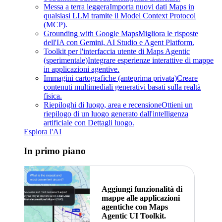
Messa a terra leggera
Importa nuovi dati Maps in
qualsiasi LLM tramite il Model Context Protocol
(MCP).
Grounding with Google Maps
Migliora le risposte
dell'IA con Gemini, AI Studio e Agent Platform.
Toolkit per l'interfaccia utente di Maps Agentic
(sperimentale)
Integrare esperienze interattive di mappe
in applicazioni agentive.
Immagini cartografiche (anteprima privata)
Creare
contenuti multimediali generativi basati sulla realtà
fisica.
Riepiloghi di luogo, area e recensione
Ottieni un
riepilogo di un luogo generato dall'intelligenza
artificiale con Dettagli luogo.
Esplora l'AI
In primo piano
Aggiungi funzionalità di
mappe alle applicazioni
agentiche con Maps
Agentic UI Toolkit.