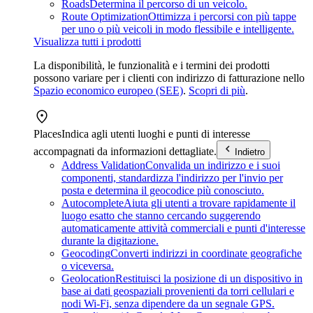
Roads
Determina il percorso di un veicolo.
Route Optimization
Ottimizza i percorsi con più tappe
per uno o più veicoli in modo flessibile e intelligente.
Visualizza tutti i prodotti
La disponibilità, le funzionalità e i termini dei prodotti
possono variare per i clienti con indirizzo di fatturazione nello
Spazio economico europeo (SEE)
.
Scopri di più
.
Places
Indica agli utenti luoghi e punti di interesse
accompagnati da informazioni dettagliate.
Indietro
Address Validation
Convalida un indirizzo e i suoi
componenti, standardizza l'indirizzo per l'invio per
posta e determina il geocodice più conosciuto.
Autocomplete
Aiuta gli utenti a trovare rapidamente il
luogo esatto che stanno cercando suggerendo
automaticamente attività commerciali e punti d'interesse
durante la digitazione.
Geocoding
Converti indirizzi in coordinate geografiche
o viceversa.
Geolocation
Restituisci la posizione di un dispositivo in
base ai dati geospaziali provenienti da torri cellulari e
nodi Wi-Fi, senza dipendere da un segnale GPS.