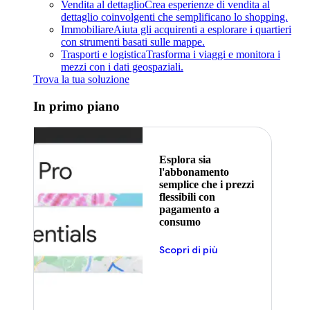
Vendita al dettaglio
Crea esperienze di vendita al
dettaglio coinvolgenti che semplificano lo shopping.
Immobiliare
Aiuta gli acquirenti a esplorare i quartieri
con strumenti basati sulle mappe.
Trasporti e logistica
Trasforma i viaggi e monitora i
mezzi con i dati geospaziali.
Trova la tua soluzione
In primo piano
Esplora sia
l'abbonamento
semplice che i prezzi
flessibili con
pagamento a
consumo
Scopri di più