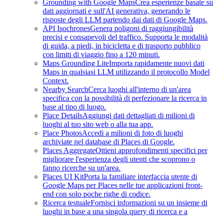
Grounding with Google Maps
Crea esperienze basate su
dati aggiornati e sull'AI generativa, generando le
risposte degli LLM partendo dai dati di Google Maps.
API Isochrones
Genera poligoni di raggiungibilità
precisi e consapevoli del traffico. Supporta le modalità
di guida, a piedi, in bicicletta e di trasporto pubblico
con limiti di viaggio fino a 120 minuti.
Maps Grounding Lite
Importa rapidamente nuovi dati
Maps in qualsiasi LLM utilizzando il protocollo Model
Context.
Nearby Search
Cerca luoghi all'interno di un'area
specifica con la possibilità di perfezionare la ricerca in
base al tipo di luogo.
Place Details
Aggiungi dati dettagliati di milioni di
luoghi al tuo sito web o alla tua app.
Place Photos
Accedi a milioni di foto di luoghi
archiviate nel database di Places di Google.
Places Aggregate
Ottieni approfondimenti specifici per
migliorare l'esperienza degli utenti che scoprono o
fanno ricerche su un'area.
Places UI Kit
Porta la familiare interfaccia utente di
Google Maps per Places nelle tue applicazioni front-
end con solo poche righe di codice.
Ricerca testuale
Fornisci informazioni su un insieme di
luoghi in base a una singola query di ricerca e a