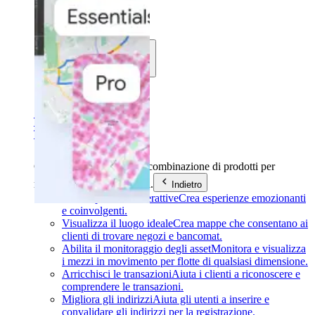
Soluzioni
Casi d'uso
Settori
Trova la tua soluzione
Trova la tua soluzione
Casi d'uso
Trova la giusta combinazione di prodotti per
raggiungere i tuoi obiettivi.
Indietro
Crea esperienze interattive
Crea esperienze emozionanti
e coinvolgenti.
Visualizza il luogo ideale
Crea mappe che consentano ai
clienti di trovare negozi e bancomat.
Abilita il monitoraggio degli asset
Monitora e visualizza
i mezzi in movimento per flotte di qualsiasi dimensione.
Arricchisci le transazioni
Aiuta i clienti a riconoscere e
comprendere le transazioni.
Migliora gli indirizzi
Aiuta gli utenti a inserire e
convalidare gli indirizzi per la registrazione.