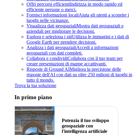
Offri percorsi efficienti
Indirizza in modo rapido ed
efficiente persone o merci.
Fornisci informazioni locali
Aiuta gli utenti a scoprire i
luoghi nelle vicinanze.
Visualizza dati geospaziali
Mostra dati geospaziali e
aziendali per migliorare le decisioni.
Esplora e seleziona i siti
Utilizza le immagini e i dati di
Google Earth per prendere decisioni.
Analizza i dati geospaziali
Accedi a informazioni
geospaziali con dati completi.
Collabora e condividi
Collabora con il tuo team per
creare presentazioni di mappe accattivanti.
Risposte di Ground AI
Migliora la precisione delle
risposte dell'AI con dati su oltre 250 milioni di luoghi in
tutto il mondo.
Trova la tua soluzione
In primo piano
Potenzia il tuo sviluppo
geospaziale con
l'intelligenza artificiale