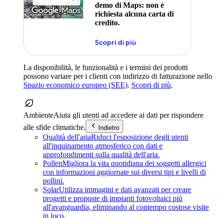
demo di Maps: non è
richiesta alcuna carta di
credito.
Scopri di più
La disponibilità, le funzionalità e i termini dei prodotti
possono variare per i clienti con indirizzo di fatturazione nello
Spazio economico europeo (SEE)
.
Scopri di più
.
Ambiente
Aiuta gli utenti ad accedere ai dati per rispondere
alle sfide climatiche.
Indietro
Qualità dell'aria
Riduci l'esposizione degli utenti
all'inquinamento atmosferico con dati e
approfondimenti sulla qualità dell'aria.
Pollen
Migliora la vita quotidiana dei soggetti allergici
con informazioni aggiornate sui diversi tipi e livelli di
pollini.
Solar
Utilizza immagini e dati avanzati per creare
progetti e proposte di impianti fotovoltaici più
all'avanguardia, eliminando al contempo costose visite
in loco.