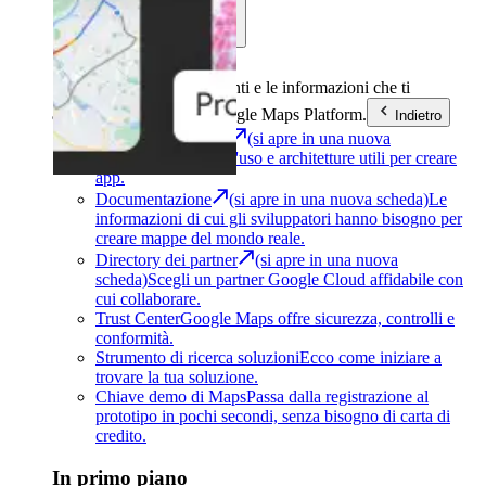
Assistenza
Sviluppo
Ottieni gli strumenti e le informazioni che ti
aiuteranno a utilizzare Google Maps Platform.
Indietro
Architecture Center
(si apre in una nuova
scheda)
Scopri casi d'uso e architetture utili per creare
app.
Documentazione
(si apre in una nuova scheda)
Le
informazioni di cui gli sviluppatori hanno bisogno per
creare mappe del mondo reale.
Directory dei partner
(si apre in una nuova
scheda)
Scegli un partner Google Cloud affidabile con
cui collaborare.
Trust Center
Google Maps offre sicurezza, controlli e
conformità.
Strumento di ricerca soluzioni
Ecco come iniziare a
trovare la tua soluzione.
Chiave demo di Maps
Passa dalla registrazione al
prototipo in pochi secondi, senza bisogno di carta di
credito.
In primo piano