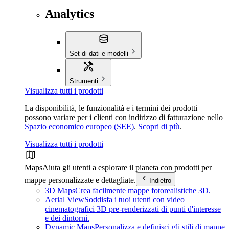
Analytics
Set di dati e modelli
Strumenti
Visualizza tutti i prodotti
La disponibilità, le funzionalità e i termini dei prodotti
possono variare per i clienti con indirizzo di fatturazione nello
Spazio economico europeo (SEE)
.
Scopri di più
.
Visualizza tutti i prodotti
Maps
Aiuta gli utenti a esplorare il pianeta con prodotti per
mappe personalizzate e dettagliate.
Indietro
3D Maps
Crea facilmente mappe fotorealistiche 3D.
Aerial View
Soddisfa i tuoi utenti con video
cinematografici 3D pre-renderizzati di punti d'interesse
e dei dintorni.
Dynamic Maps
Personalizza e definisci gli stili di mappe