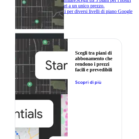
Abbonati per risparmiare
Scegli tra 3 piani per i nostri
prodotti più popolari a un unico prezzo.
Google Earth
Prezzi per diversi livelli di piano Google
Earth.
In primo piano
Scegli tra piani di
abbonamento che
rendono i prezzi
facili e prevedibili
Scopri di più