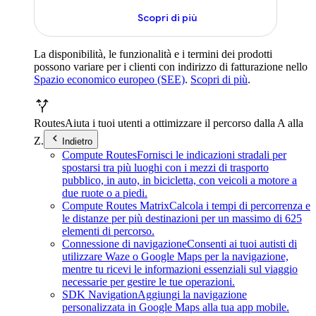
Scopri di più
La disponibilità, le funzionalità e i termini dei prodotti
possono variare per i clienti con indirizzo di fatturazione nello
Spazio economico europeo (SEE)
.
Scopri di più
.
Routes
Aiuta i tuoi utenti a ottimizzare il percorso dalla A alla
Z.
Indietro
Compute Routes
Fornisci le indicazioni stradali per
spostarsi tra più luoghi con i mezzi di trasporto
pubblico, in auto, in bicicletta, con veicoli a motore a
due ruote o a piedi.
Compute Routes Matrix
Calcola i tempi di percorrenza e
le distanze per più destinazioni per un massimo di 625
elementi di percorso.
Connessione di navigazione
Consenti ai tuoi autisti di
utilizzare Waze o Google Maps per la navigazione,
mentre tu ricevi le informazioni essenziali sul viaggio
necessarie per gestire le tue operazioni.
SDK Navigation
Aggiungi la navigazione
personalizzata in Google Maps alla tua app mobile.