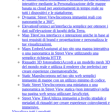
interattive mediante la Personalizzazione delle mappe
basata su cloud per aggiornamenti in tempo reale su
tutti i dispositivi e le piattaforme.
Dynamic Street View
Incorpora immagini reali con
panoramiche a 360°.
Elevation
Fornisci un'interfaccia semplice per ottenere i
dati sull'elevazione di luoghi della Terra.
Map Tiles
Crea interfacce e interazioni uniche in base ai
tuoi requisiti di brand e progettazione e personalizza le
tue visualizzazioni.
Maps Embed
Aggiungi al tuo sito una mappa interattiva
o una panoramica in Street View utilizzando una
semplice richiesta HTTP.
Riquadri 3D fotorealistici
Accedi a un modello mesh 3D
del mondo reale e utilizza il renderer che preferisci per
creare esperienze cinematografiche.
Static Maps
Incorpora nel tuo sito web semplici
immagini di mappe con un utilizzo minimo di codice.
Static Street View
Incorpora una miniatura o una
panoramica in Street View statica (non interattiva) nella
tua pagina web senza utilizzare JavaScript.
Street View Tiles
Utilizza immagini a livello stradale e
metadati di riquadri per creare esperienze coinvolgenti e
immersive.
Visualizza tutti i prodotti