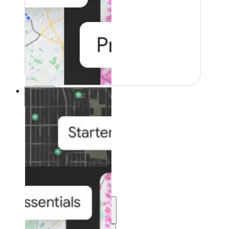
Risorse
Risorse
Sviluppo
Impara
Community