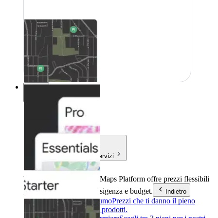
Prezzi
Prezzi
Prodotti e servizi
Prodotti e servizi
Google Maps Platform offre prezzi flessibili
per soddisfare qualsiasi esigenza e budget.
Indietro
Pagamento a consumo
Prezzi che ti danno il pieno
controllo sui nostri prodotti.