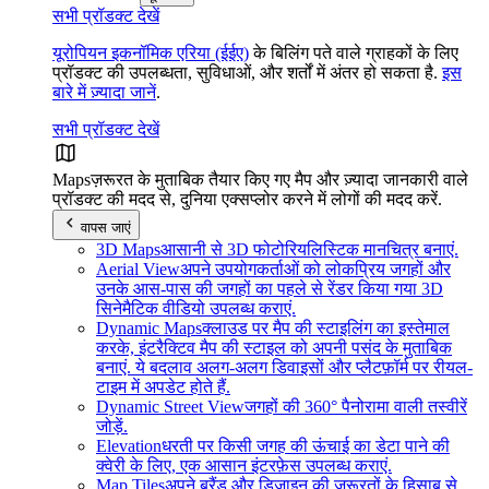
सभी प्रॉडक्ट देखें
यूरोपियन इकनॉमिक एरिया (ईईए)
के बिलिंग पते वाले ग्राहकों के लिए
प्रॉडक्ट की उपलब्धता, सुविधाओं, और शर्तों में अंतर हो सकता है.
इस
बारे में ज़्यादा जानें
.
सभी प्रॉडक्ट देखें
Maps
ज़रूरत के मुताबिक तैयार किए गए मैप और ज़्यादा जानकारी वाले
प्रॉडक्ट की मदद से, दुनिया एक्सप्लोर करने में लोगों की मदद करें.
वापस जाएं
3D Maps
आसानी से 3D फोटोरियलिस्टिक मानचित्र बनाएं.
Aerial View
अपने उपयोगकर्ताओं को लोकप्रिय जगहों और
उनके आस-पास की जगहों का पहले से रेंडर किया गया 3D
सिनेमैटिक वीडियो उपलब्ध कराएं.
Dynamic Maps
क्लाउड पर मैप की स्टाइलिंग का इस्तेमाल
करके, इंटरैक्टिव मैप की स्टाइल को अपनी पसंद के मुताबिक
बनाएं. ये बदलाव अलग-अलग डिवाइसों और प्लैटफ़ॉर्म पर रीयल-
टाइम में अपडेट होते हैं.
Dynamic Street View
जगहों की 360° पैनोरामा वाली तस्वीरें
जोड़ें.
Elevation
धरती पर किसी जगह की ऊंचाई का डेटा पाने की
क्वेरी के लिए, एक आसान इंटरफ़ेस उपलब्ध कराएं.
Map Tiles
अपने ब्रैंड और डिज़ाइन की ज़रूरतों के हिसाब से,