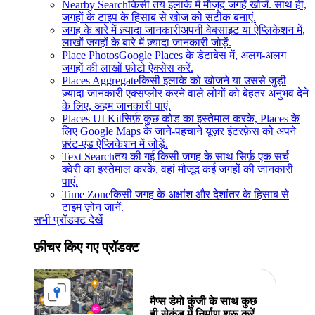
Nearby Search
किसी तय इलाके में मौजूद जगहें खोजें. साथ ही,
जगहों के टाइप के हिसाब से खोज को सटीक बनाएं.
जगह के बारे में ज़्यादा जानकारी
अपनी वेबसाइट या ऐप्लिकेशन में,
लाखों जगहों के बारे में ज़्यादा जानकारी जोड़ें.
Place Photos
Google Places के डेटाबेस में, अलग-अलग
जगहों की लाखों फ़ोटो ऐक्सेस करें.
Places Aggregate
किसी इलाके को खोजने या उससे जुड़ी
ज़्यादा जानकारी एक्सप्लोर करने वाले लोगों को बेहतर अनुभव देने
के लिए, अहम जानकारी पाएं.
Places UI Kit
सिर्फ़ कुछ कोड का इस्तेमाल करके, Places के
लिए Google Maps के जाने-पहचाने यूज़र इंटरफ़ेस को अपने
फ़्रंट-एंड ऐप्लिकेशन में जोड़ें.
Text Search
तय की गई किसी जगह के साथ सिर्फ़ एक सर्च
क्वेरी का इस्तेमाल करके, वहां मौजूद कई जगहों की जानकारी
पाएं.
Time Zone
किसी जगह के अक्षांश और देशांतर के हिसाब से
टाइम ज़ोन जानें.
सभी प्रॉडक्ट देखें
फ़ीचर किए गए प्रॉडक्ट
मैप्स डेमो कुंजी के साथ कुछ
ही सेकंड में निर्माण शुरू करें