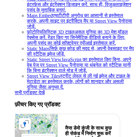
इंटरफ़ेस और इंटरैक्शन डिज़ाइन करें. साथ ही, विज़ुअलाइज़ेशन
पसंद के मुताबिक बनाएं.
Maps Embed
एचटीटीपी अनुरोध का आसानी से इस्तेमाल
करके, अपनी साइट पर इंटरैक्टिव मैप या Street View पैनोरामा
जोड़ें.
फ़ोटोरियलिस्टिक 3D टाइल
असल दुनिया का 3D मेश मॉडल
ऐक्सेस करें. रेंडर किए गए सिनेमैटिक वीडियो बनाने के लिए,
अपनी पसंद का कोई सॉफ़्टवेयर एपीआई इस्तेमाल करें.
Static Maps
सिर्फ़ कुछ कोड की मदद से, अपनी वेबसाइट पर मैप
की स्टैटिक इमेज जोड़ें.
Static Street View
JavaScript का इस्तेमाल किए बिना, अपने
वेब पेज पर Street View पैनोरामा या थंबनेल को स्टैटिक यानी
कि बिना इंटरैक्शन वाले मोड में जोड़ें.
Street View Tiles
स्ट्रीट लेवल से ली गई इमेज और टाइल के
मेटाडेटा का इस्तेमाल करके, लोगों को शानदार और असली
दुनिया जैसा अनुभव दें.
सभी प्रॉडक्ट देखें
फ़ीचर किए गए प्रॉडक्ट
मैप्स डेमो कुंजी के साथ कुछ
ही सेकंड में निर्माण शुरू करें