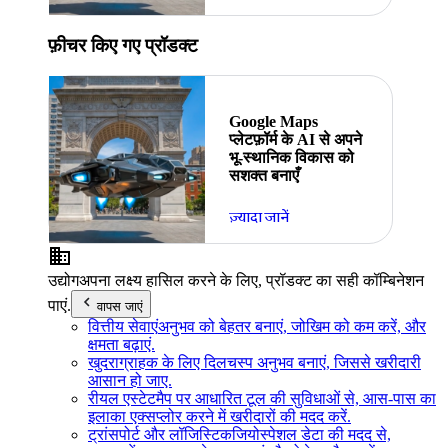
फ़ीचर किए गए प्रॉडक्ट
Google Maps
प्लेटफ़ॉर्म के AI से अपने
भू-स्थानिक विकास को
सशक्त बनाएँ
ज़्यादा जानें
उद्योग
अपना लक्ष्य हासिल करने के लिए, प्रॉडक्ट का सही कॉम्बिनेशन
पाएं.
वापस जाएं
वित्तीय सेवाएं
अनुभव को बेहतर बनाएं, जोखिम को कम करें, और
क्षमता बढ़ाएं.
खुदरा
ग्राहक के लिए दिलचस्प अनुभव बनाएं, जिससे खरीदारी
आसान हो जाए.
रीयल एस्टेट
मैप पर आधारित टूल की सुविधाओं से, आस-पास का
इलाका एक्सप्लोर करने में खरीदारों की मदद करें.
ट्रांसपोर्ट और लॉजिस्टिक
जियोस्पेशल डेटा की मदद से,