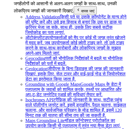
जगहें
लोगों को आसानी से अलग-अलग जगहों के साथ-साथ, उनकी
लोकप्रिय जगहों की जानकारी दिखाएं.
वापस जाएं
Address Validation
किसी पते या उसके कॉम्पोनेंट के मान्य होने
की पुष्टि करें और उसे इस हिसाब से बनाएं कि उस पर डाक या
कूरियर भेजा जा सके. साथ ही, उसके लिए सबसे सटीक
जियोकोड का पता लगाएं.
ऑटोकंप्लीट
उपयोगकर्ताओं को मैप पर कोई भी जगह तुरंत खोजने
में मदद करें. जब उपयोगकर्ता कोई क्वेरी टाइप करे, तो उसे टाइप
करने के साथ-साथ कारोबारों और लोकप्रिय जगहों के सुझाव
अपने-आप मिलते जाएं.
Geocoding
पतों को भौगोलिक निर्देशांकों में बदलें या भौगोलिक
निर्देशांकों को पतों में बदलें.
Geolocation
जीपीएस के बिना डिवाइस की जगह की जानकारी
दिखाएं. इसके लिए, सेल टावर और वाई-फ़ाई नोड से जियोस्पेशल
डेटा का इस्तेमाल किया जाता है.
Grounding with Google Maps
Google Maps के डेटा में
एलएलएम के जवाबों को शामिल करके, तथ्यों पर आधारित और
अप-टू-डेट जनरेटिव एआई की सुविधाएं तैयार करें.
Isochrones API
ट्रैफ़िक की जानकारी के साथ, सटीक पहुंच
वाले पॉलीगॉन जनरेट करें. इसमें ड्राइविंग, पैदल चलना, साइकल
चलाना, और सार्वजनिक परिवहन के मोड शामिल हैं. इसमें 120
मिनट तक की यात्रा की सीमा तय की जा सकती है.
Maps Grounding Lite
मॉडल कॉन्टेक्स्ट प्रोटोकॉल का
उपयोग करके किसी भी एलएलएम में तुरंत नया मैप्स डेटा लाएं.