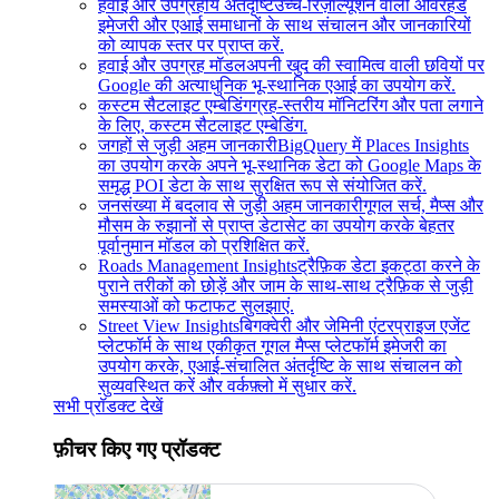
हवाई और उपग्रहीय अंतर्दृष्टि
उच्च-रिज़ॉल्यूशन वाली ओवरहेड
इमेजरी और एआई समाधानों के साथ संचालन और जानकारियों
को व्यापक स्तर पर प्राप्त करें.
हवाई और उपग्रह मॉडल
अपनी खुद की स्वामित्व वाली छवियों पर
Google की अत्याधुनिक भू-स्थानिक एआई का उपयोग करें.
कस्टम सैटलाइट एम्बेडिंग
ग्रह-स्तरीय मॉनिटरिंग और पता लगाने
के लिए, कस्टम सैटलाइट एम्बेडिंग.
जगहों से जुड़ी अहम जानकारी
BigQuery में Places Insights
का उपयोग करके अपने भू-स्थानिक डेटा को Google Maps के
समृद्ध POI डेटा के साथ सुरक्षित रूप से संयोजित करें.
जनसंख्या में बदलाव से जुड़ी अहम जानकारी
गूगल सर्च, मैप्स और
मौसम के रुझानों से प्राप्त डेटासेट का उपयोग करके बेहतर
पूर्वानुमान मॉडल को प्रशिक्षित करें.
Roads Management Insights
ट्रैफ़िक डेटा इकट्ठा करने के
पुराने तरीकों को छोड़ें और जाम के साथ-साथ ट्रैफ़िक से जुड़ी
समस्याओं को फटाफट सुलझाएं.
Street View Insights
बिगक्वेरी और जेमिनी एंटरप्राइज एजेंट
प्लेटफॉर्म के साथ एकीकृत गूगल मैप्स प्लेटफॉर्म इमेजरी का
उपयोग करके, एआई-संचालित अंतर्दृष्टि के साथ संचालन को
सुव्यवस्थित करें और वर्कफ़्लो में सुधार करें.
सभी प्रॉडक्ट देखें
फ़ीचर किए गए प्रॉडक्ट