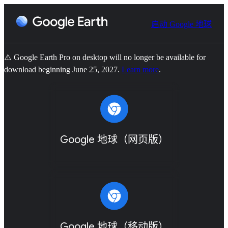
启动 Google 地球
⚠️ Google Earth Pro on desktop will no longer be available for
download beginning June 25, 2027.
Learn more
.
Google 地球（网页版）
Google 地球（移动版）