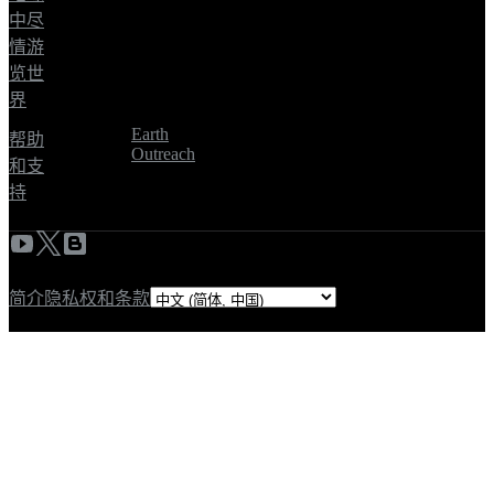
中尽
情游
览世
界
Earth
帮助
Outreach
和支
持
简介
隐私权和条款