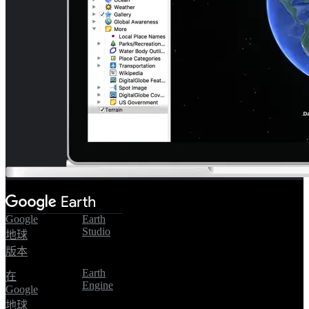
Google
Earth
Studio
地球
版本
Earth
在
Engine
Google
地球