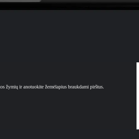
tos žymių ir anotuokite žemėlapius braukdami pirštus.