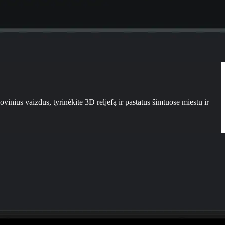
nius vaizdus, tyrinėkite 3D reljefą ir pastatus šimtuose miestų ir