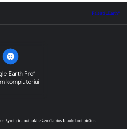
Paleisti „Earth“
le Earth Pro“
am kompiuteriui
tos žymių ir anotuokite žemėlapius braukdami pirštus.