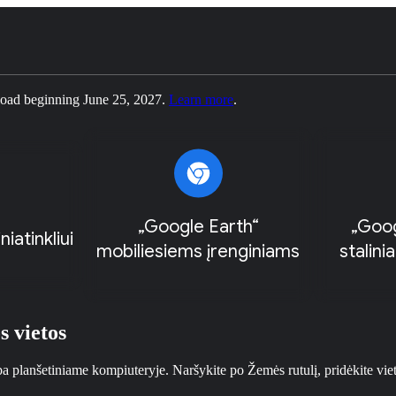
nload beginning June 25, 2027.
Learn more
.
„Google Earth“
„Goog
iatinkliui
mobiliesiems įrenginiams
stalini
s vietos
ba planšetiniame kompiuteryje. Naršykite po Žemės rutulį, pridėkite vie